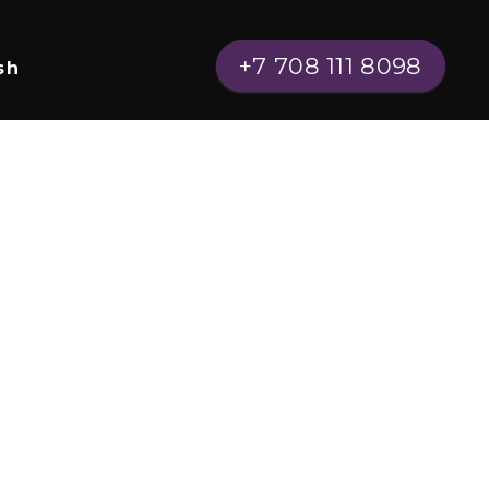
+7 708 111 8098
sh