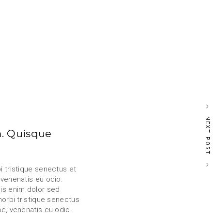
NEXT POST
m. Quisque
i tristique senectus et
 venenatis eu odio.
lis enim dolor sed
morbi tristique senectus
ae, venenatis eu odio.