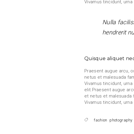
Vivamus tincidunt, urna 
Nulla facili
hendrerit nu
Quisque aliquet ne
Praesent augue arcu, or
netus et malesuada fame
Vivamus tincidunt, urna
elit.Praesent augue arcu
et netus et malesuada f
Vivamus tincidunt, urna
fashion
photography