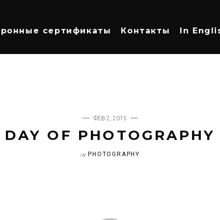
тронные сертификаты
Контакты
In Engli
ФЕВ 2, 2015
DAY OF PHOTOGRAPHY
PHOTOGRAPHY
IN