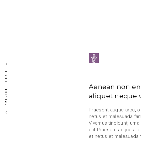
PREVIOUS POST
Aenean non eni
aliquet neque 
Praesent augue arcu, or
netus et malesuada fame
Vivamus tincidunt, urna
elit.Praesent augue arcu
et netus et malesuada f